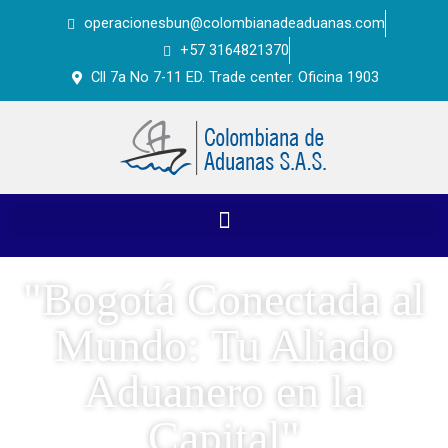
Ir
operacionesbun@colombianadeaduanas.com
al
+57 3164821370
contenido
Cll 7a No 7-11 ED. Trade center. Oficina 1903
"Bogotá Conectada al
Mundo: Tu Aliado
Aduanero en la
Capital"