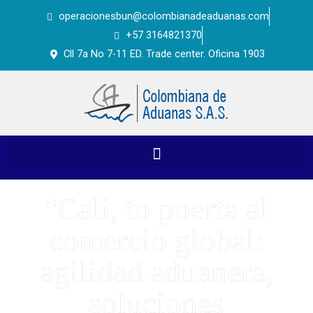
Ir
operacionesbun@colombianadeaduanas.com
al
+57 3164821370
contenido
Cll 7a No 7-11 ED. Trade center. Oficina 1903
"Cali, tu puerta al
comercio global:
agilidad aduanera,
soluciones